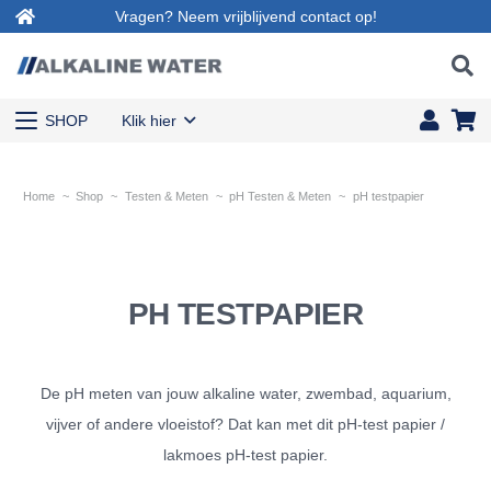
Vragen? Neem vrijblijvend contact op!
SHOP
Klik hier
Home
~
Shop
~
Testen & Meten
~
pH Testen & Meten
~
pH testpapier
PH TESTPAPIER
De pH meten van jouw alkaline water, zwembad, aquarium,
vijver of andere vloeistof? Dat kan met dit pH-test papier /
lakmoes pH-test papier.