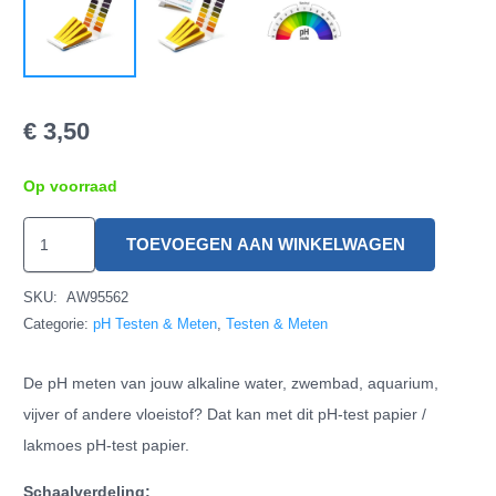
€
3,50
Op voorraad
pH
TOEVOEGEN AAN WINKELWAGEN
testpapier
hoeveelheid
SKU:
AW95562
Categorie:
pH Testen & Meten
,
Testen & Meten
De pH meten van jouw alkaline water, zwembad, aquarium,
vijver of andere vloeistof? Dat kan met dit pH-test papier /
lakmoes pH-test papier.
Schaalverdeling: