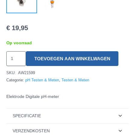
€
19,95
Op voorraad
Elektrode
TOEVOEGEN AAN WINKELWAGEN
Digitale
pH-
SKU:
AW21599
meter
Categorie:
pH Testen & Meten
,
Testen & Meten
hoeveelheid
Elektrode Digitale pH-meter
SPECIFICATIE
VERZENDKOSTEN