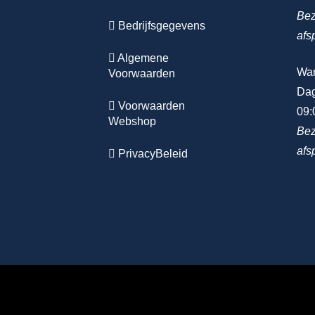
Bez
Bedrijfsgegevens
afs
Algemene
Wa
Voorwaarden
Dag
Voorwaarden
09:
Webshop
Bez
afs
PrivacyBeleid