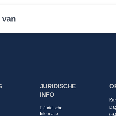
r van
S
JURIDISCHE
O
INFO
Kan
Dag
Juridische
Informatie
09: