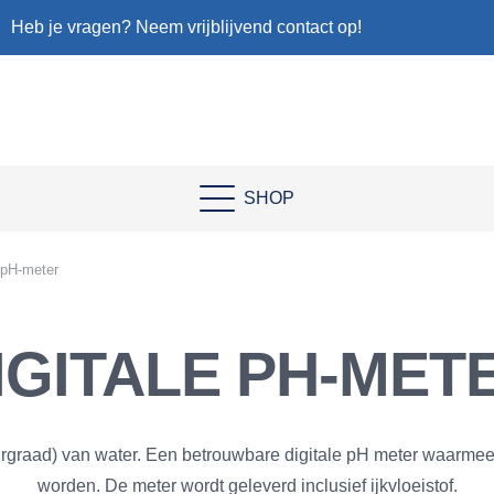
Heb je vragen? Neem vrijblijvend contact op!
SHOP
e pH-meter
IGITALE PH-MET
uurgraad) van water. Een betrouwbare digitale pH meter waarm
worden. De meter wordt geleverd inclusief ijkvloeistof.