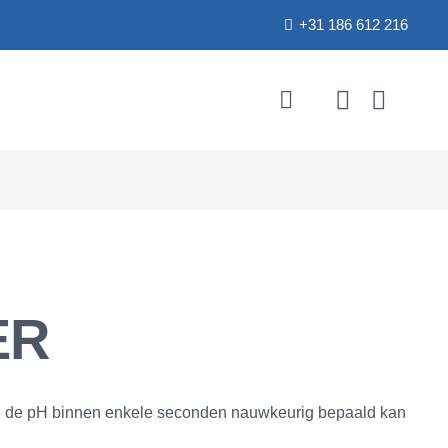
+31 186 612 216
ER
ee de pH binnen enkele seconden nauwkeurig bepaald kan