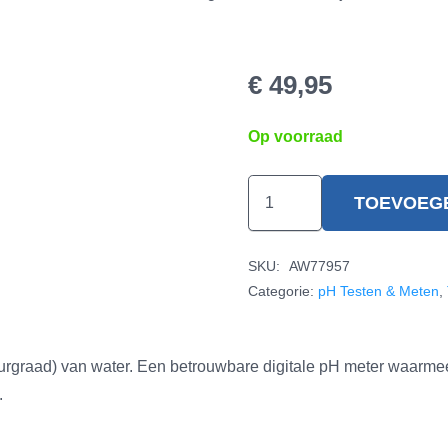
€
49,95
Op voorraad
Digitale
TOEVOEG
pH-
meter
SKU:
AW77957
hoeveelheid
Categorie:
pH Testen & Meten
,
uurgraad) van water. Een betrouwbare digitale pH meter waar
.