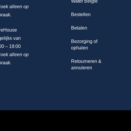
Water Belgie
oek alleen op
Bestellen
praak.
Betalen
reHouse
elijks van
Bezorging of
00 – 18:00
ophalen
oek alleen op
Retourneren &
praak.
annuleren