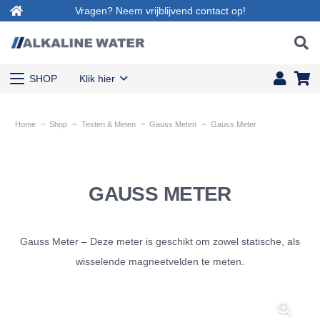
Vragen? Neem vrijblijvend contact op!
SHOP
Klik hier
Home
~
Shop
~
Testen & Meten
~
Gauss Meten
~
Gauss Meter
GAUSS METER
Gauss Meter – Deze meter is geschikt om zowel statische, als
wisselende magneetvelden te meten.