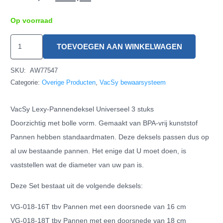
Op voorraad
VacSy
TOEVOEGEN AAN WINKELWAGEN
Lexy-
Pannendeksel
SKU:
AW77547
Universeel
Categorie:
Overige Producten
,
VacSy bewaarsysteem
3
VacSy Lexy-Pannendeksel Universeel 3 stuks
stuks
Doorzichtig met bolle vorm. Gemaakt van BPA-vrij kunststof
hoeveelheid
Pannen hebben standaardmaten. Deze deksels passen dus op
al uw bestaande pannen. Het enige dat U moet doen, is
vaststellen wat de diameter van uw pan is.
Deze Set bestaat uit de volgende deksels:
VG-018-16T tbv Pannen met een doorsnede van 16 cm
VG-018-18T tbv Pannen met een doorsnede van 18 cm