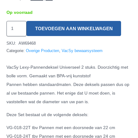
Op voorraad
VacSy
TOEVOEGEN AAN WINKELWAGEN
Lexy-
Pannendeksel
SKU:
AW69468
Universeel
Categorie:
Overige Producten
,
VacSy bewaarsysteem
2
VacSy Lexy-Pannendeksel Universeel 2 stuks. Doorzichtig met
stuks
bolle vorm. Gemaakt van BPA-vrij kunststof
hoeveelheid
Pannen hebben standaardmaten. Deze deksels passen dus op
al uw bestaande pannen. Het enige dat U moet doen, is
vaststellen wat de diameter van uw pan is.
Deze Set bestaat uit de volgende deksels:
VG-018-22T tbv Pannen met een doorsnede van 22 cm
VG-018-24T tbv Pannen met een doorsnede van 24 cm