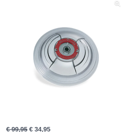
€
99,95
€
34,95