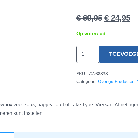
€
69,95
€
24,95
Op voorraad
VacSy
TOEVOEG
Kaas
Stolp
SKU:
AW68333
VG-
Categorie:
Overige Producten
,
015-
22
hoeveelheid
x voor kaas, hapjes, taart of cake Type: Vierkant Afmetingen:
ren kunt instellen