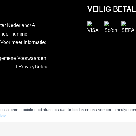
VEILIG BETA
er Nederland/ All
 onder nummer
or meer informatie:
gemene Voorwaarden
PrivacyBeleid
naliseren, sociale mediafuncties aan te bieden en ons verkeer te analysere
Copyright 2025 –
AlkalineWater.nl
&
AlkalineWater.be
leid