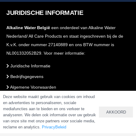
JURIDISCHE INFORMATIE
Alkaline Water België
een onderdeel van Alkaline Water
Nederland/ All Care Products en staat ingeschreven bij de de
K.v.K. onder nummer 27140889 en ons BTW nummer is
NL001332052B29. Voor meer informatie:
Juridische Informatie
Bedrijfsgegevens
Algemene Voorwaarden
Deze website maakt gebruik van cookies om inhoud
Voorwaarden Webshop
en advertenties te personaliseren, sociale
PrivacyBeleid
mediafuncties aan te bieden en ons verkeer te
AKKOORD
analyseren. We delen ook informatie over uw gebruik
van onze site met onze partners voor sociale media,
reclame en analytics.
PrivacyBeleid
VEILIG BETALEN & BESTELLEN