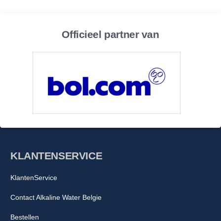
die via leidingen in het drinkwater kunnen komen
Colloidiaal zilver houdt het filterpatroon schoon (werkt anti-
Officieel partner van
bacterieel)
Alkaliseert en mineraliseert het water vanwege toevoeging
van kalk en magnesium
De pH-waarde neemt met 1.5 – 2 punten toe
Het ORP daalt met -200 tot – 500mV (!!)
Kortom een geweldig alkaline water product waarmee je binnen
een paar minuten alkaline water maakt!
KLANTENSERVICE
Inhoud Filter:
KlantenService
Filtergaas
Contact Alkaline Water Belgie
Ionen uitwisselings hars
Bestellen
Alkaline Mineralen korrels