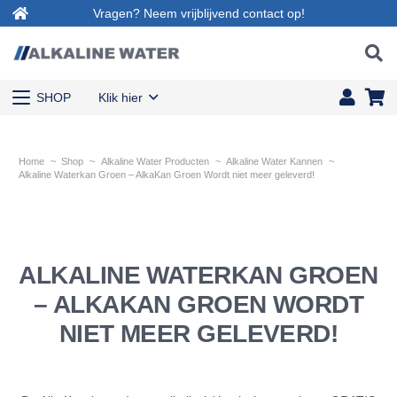
Vragen? Neem vrijblijvend contact op!
SHOP
Klik hier
Home
~
Shop
~
Alkaline Water Producten
~
Alkaline Water Kannen
~
Alkaline Waterkan Groen – AlkaKan Groen Wordt niet meer geleverd!
ALKALINE WATERKAN GROEN
– ALKAKAN GROEN WORDT
NIET MEER GELEVERD!