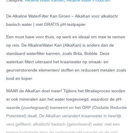
Categorie:
Alkaline Water Kannen
,
Alkaline Water Producten
De Alkaline WaterFilter Kan Groen – AlkaKan voor alkalisch/
basisch water | met GRATIS pH-testpapier
Een must have voor thuis, op werk en ideaal om mee te nemen
op reis. De AlkalineWater Kan (AlkaKan) is anders dan de
standaard waterfilter kannen, zoals Brita, Bobble. Deze
waterkan filtert uiteraard het kraanwater op smaak- en
geurverstorende elementen/ stoffen en reduceert metalen zoals
lood en koper.
MAAR de AlkaKan doet meer! Tijdens het filtratieproces worden
er ook mineralen aan het water toegevoegd, waardoor de pH-
waarde (zuurtegraard) toeneemt en het ORP (Oxidatie Reductie
Potentieel) daalt. De AlkaKan verandert kraanwater in heerlijk
vers gefilterd, alkalisch/ basisch (geioniseerd) water met een
betere hydratatie door de verhoogde pH-waarde en de anti-