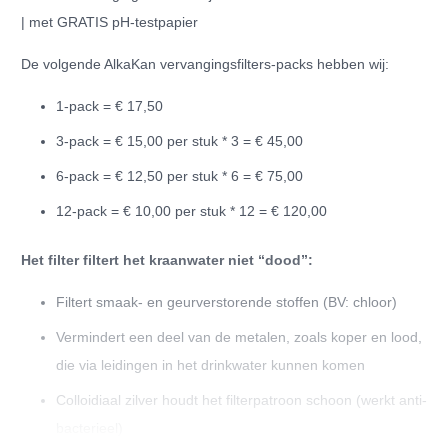
hoeveelheid
| met GRATIS pH-testpapier
De volgende AlkaKan vervangingsfilters-packs hebben wij:
1-pack = € 17,50
3-pack = € 15,00 per stuk * 3 = € 45,00
6-pack = € 12,50 per stuk * 6 = € 75,00
12-pack = € 10,00 per stuk * 12 = € 120,00
Het filter filtert het kraanwater niet “dood”:
Filtert smaak- en geurverstorende stoffen (BV: chloor)
Vermindert een deel van de metalen, zoals koper en lood,
die via leidingen in het drinkwater kunnen komen
Colloidiaal zilver houdt het filterpatroon schoon (werkt anti-
bacterieel)