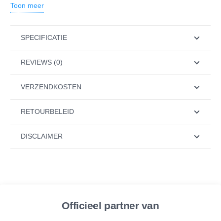
Toon meer
Alkaliseert en mineraliseert het water vanwege toevoeging
van kalk en magnesium
De pH-waarde neemt met 1.5 – 2 punten toe
SPECIFICATIE
Het ORP daalt met -200 tot – 500mV (!!)
REVIEWS (0)
Inhoud Filter:
VERZENDKOSTEN
Filtergaas
RETOURBELEID
Ionen uitwisselings hars
Alkaline Mineralen korrels
DISCLAIMER
Actieve koolstof
Natuurlijke mineralen (magnesium, kalk)
FAR infrarood keramische ballen
Zeefring
Officieel partner van