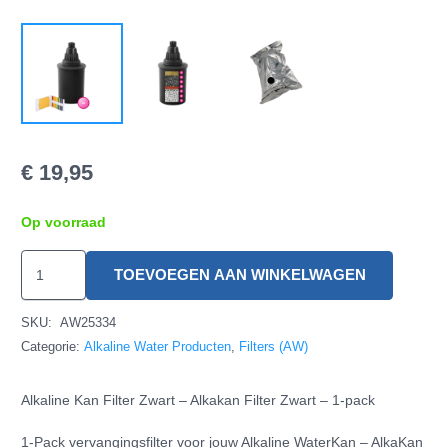
€
19,95
Op voorraad
Alkaline
TOEVOEGEN AAN WINKELWAGEN
Kan
Filter
SKU:
AW25334
Zwart
Categorie:
Alkaline Water Producten
,
Filters (AW)
-
Alkaline Kan Filter Zwart – Alkakan Filter Zwart – 1-pack
1-
pack
1-Pack vervangingsfilter voor jouw Alkaline WaterKan – AlkaKan