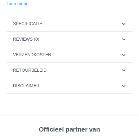
Toon meer
Alkaliseert en mineraliseert het water vanwege toevoeging
van kalk en magnesium
De pH-waarde neemt met 1.5 – 2 punten toe
SPECIFICATIE
Het ORP daalt met -200 tot – 500mV (!!)
REVIEWS (0)
Inhoud Filter:
VERZENDKOSTEN
Filtergaas
RETOURBELEID
Ionen uitwisselings hars
Alkaline Mineralen korrels
DISCLAIMER
Actieve koolstof
Natuurlijke mineralen (magnesium, kalk)
FAR infrarood keramische ballen
Zeefring
Officieel partner van