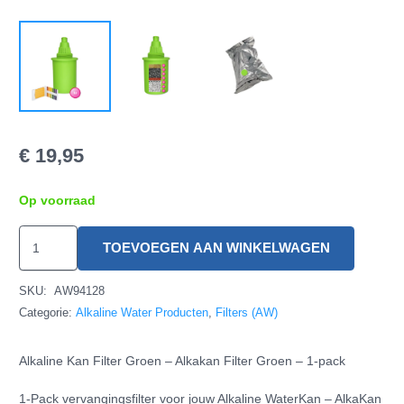
€
19,95
Op voorraad
Alkaline
TOEVOEGEN AAN WINKELWAGEN
Kan
Filter
SKU:
AW94128
Groen
Categorie:
Alkaline Water Producten
,
Filters (AW)
-
Alkaline Kan Filter Groen – Alkakan Filter Groen – 1-pack
1-
pack
1-Pack vervangingsfilter voor jouw Alkaline WaterKan – AlkaKan