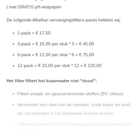
hoeveelheid
| met GRATIS pH-testpapier
De volgende AlkaKan vervangingsfilters-packs hebben wij:
1-pack = € 17,50
3-pack = € 15,00 per stuk * 3 = € 45,00
6-pack = € 12,50 per stuk * 6 = € 75,00
12-pack = € 10,00 per stuk * 12 = € 120,00
Het filter filtert het kraanwater niet “dood”:
Filtert smaak- en geurverstorende stoffen (BV: chloor)
Vermindert een deel van de metalen, zoals koper en lood,
die via leidingen in het drinkwater kunnen komen
Colloidiaal zilver houdt het filterpatroon schoon (werkt anti-
bacterieel)