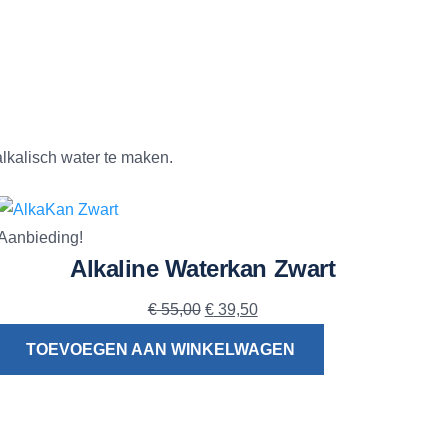
lkalisch water te maken.
Aanbieding!
Alkaline Waterkan Zwart
Oorspronkelijke
Huidige
€
55,00
€
39,50
prijs
prijs
TOEVOEGEN AAN WINKELWAGEN
was:
is:
€ 55,00.
€ 39,50.