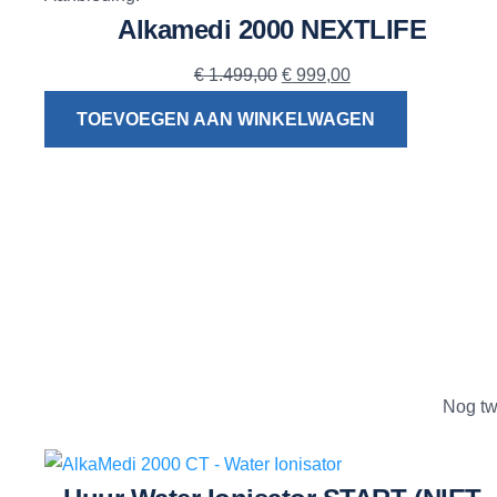
Alkamedi 2000 NEXTLIFE
Oorspronkelijke
Huidige
€
1.499,00
€
999,00
prijs
prijs
TOEVOEGEN AAN WINKELWAGEN
was:
is:
€ 1.499,00.
€ 999,00.
Nog twi