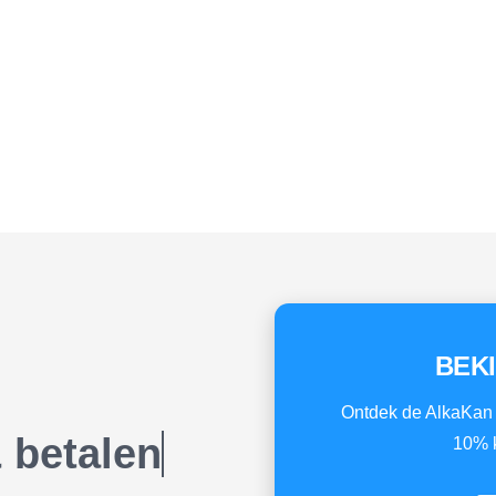
BEK
Ontdek de AlkaKan 
& betalen
10% k