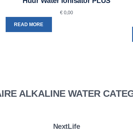
Huur Water Ionisator PLUS
€
0,00
READ MORE
IRE ALKALINE WATER CATE
NextLife