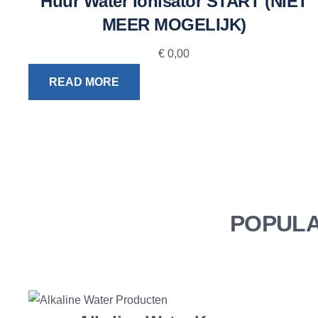
Huur Water Ionisator START (NIET
MEER MOGELIJK)
€
0,00
READ MORE
POPULA