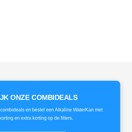
IJK ONZE COMBIDEALS
combideals en bestel een Alkaline WaterKan met
orting en extra korting op de filters.