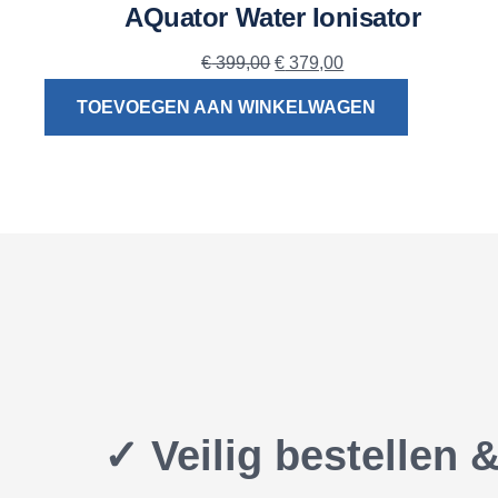
AQuator Water Ionisator
Oorspronkelijke
Huidige
€
399,00
€
379,00
prijs
prijs
TOEVOEGEN AAN WINKELWAGEN
was:
is:
€ 399,00.
€ 379,00.
✓ Veilig bestellen 