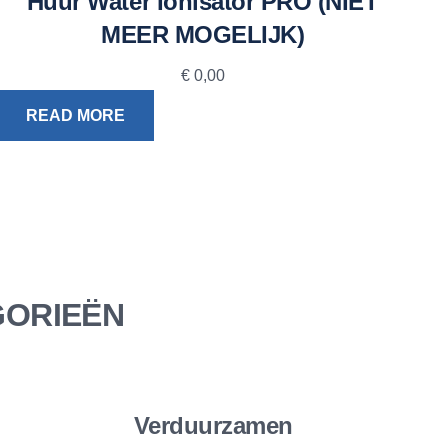
Huur Water Ionisator PRO (NIET
MEER MOGELIJK)
€
0,00
READ MORE
GORIEËN
Verduurzamen