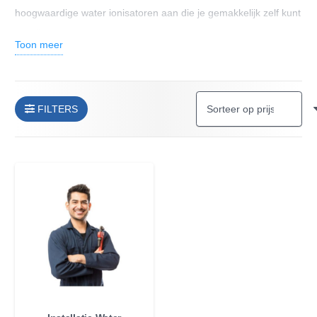
hoogwaardige water ionisatoren aan die je gemakkelijk zelf kunt
installeren.
Toon meer
Waarom een water ionisator installeren?
Een water ionisator verandert de pH-waarde van water,
FILTERS
waardoor het alkalischer wordt en vol zit met antioxidanten. Dit
kan helpen bij het verbeteren van je algehele gezondheid en
het versterken van je immuunsysteem. Bovendien kan
geïoniseerd water je hydratatie bevorderen en vermoeidheid
verminderen.
Hoe installeer je een water ionisator?
Het installatieproces van een water ionisator is eenvoudig en
vereist geen speciale vaardigheden. Volg gewoon de