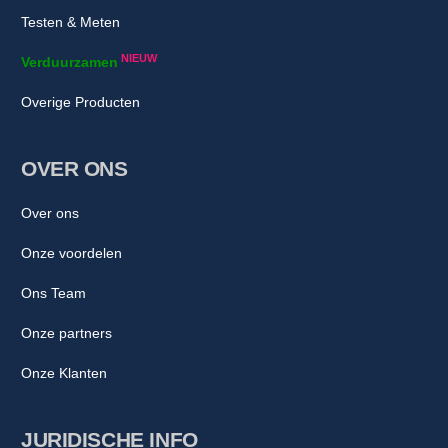
Testen & Meten
welzijn met een water ionisator van topkwaliteit!
NIEUW
Verduurzamen
Overige Producten
OVER ONS
Over ons
Onze voordelen
Ons Team
Onze partners
Onze Klanten
JURIDISCHE INFO