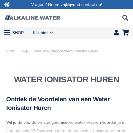
Vragen? Neem vrijblijvend contact op!
SHOP
Klik hier
Home
~
Shop
~
Producten getagged “Water Ionisator Huren”
WATER IONISATOR HUREN
Ontdek de Voordelen van een Water
Ionisator Huren
Wil je de voordelen van geïoniseerd water ervaren voordat je er
een aanschaft? Overweeg dan om een water ionisator te huren