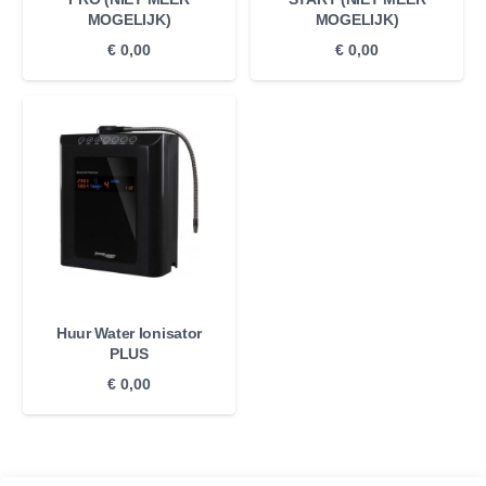
Met een maximale huurperiode van 6 maanden krijg je
MOGELIJK)
MOGELIJK)
voldoende tijd om de effecten van geïoniseerd water te ervaren
€
0,00
€
0,00
en te beslissen of het bij jouw levensstijl past. Of je nu slechts
een paar weken wilt huren of de volledige huurperiode wilt
benutten, wij bieden flexibele opties die aansluiten bij jouw
behoeften.
Levering in Heel Europa
Onze Nederlandse webshop levert water ionisatoren door heel
Europa, zodat ook klanten buiten Nederland kunnen profiteren
Huur Water Ionisator
van deze innovatieve technologie. Of je nu in Nederland, België,
PLUS
Duitsland, Frankrijk, Spanje, of een ander Europees land woont,
€
0,00
wij zorgen voor een snelle en betrouwbare levering, zodat jij
snel kunt beginnen met het genieten van geïoniseerd water.
Klaar om de voordelen van geïoniseerd water te ontdekken?