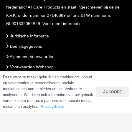
Nederland/ All Care Products en staat ingeschreven bij de de
K.v.K. onder nummer 27140889 en ons BTW nummer is
NL001332052B29. Voor meer informatie:
Juridische Informatie
Bedrijfsgegevens
Algemene Voorwaarden
Voorwaarden Webshop
Deze website maakt gebruik van cookies om inhoud
PrivacyBeleid
en advertenties te personaliseren, sociale
mediafuncties aan te bieden en ons verkeer te
AKKOORD
analyseren. We delen ook informatie over uw gebruik
VEILIG BETALEN & BESTELLEN
van onze site met onze partners voor sociale media,
reclame en analytics.
PrivacyBeleid