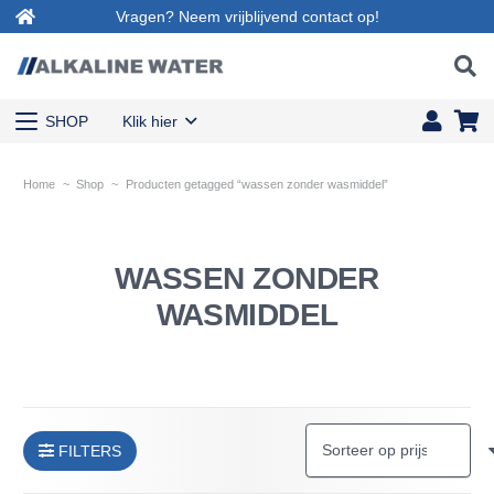
Vragen? Neem vrijblijvend contact op!
SHOP
Klik hier
Home
~
Shop
~
Producten getagged “wassen zonder wasmiddel”
WASSEN ZONDER
WASMIDDEL
FILTERS