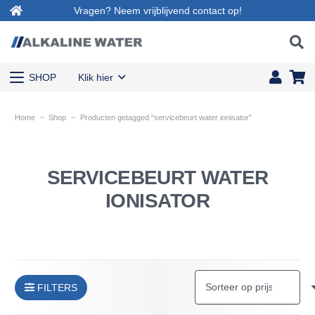
Vragen? Neem vrijblijvend contact op!
SHOP
Klik hier
Home
~
Shop
~
Producten getagged “servicebeurt water ionisator”
SERVICEBEURT WATER
IONISATOR
FILTERS