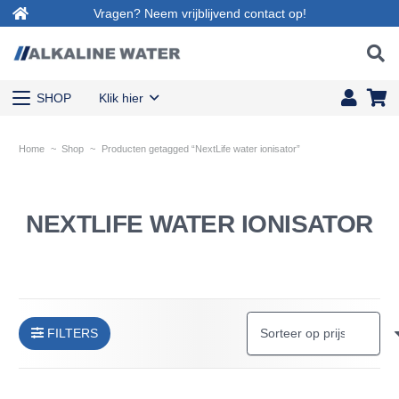
Vragen? Neem vrijblijvend contact op!
SHOP
Klik hier
Home
~
Shop
~
Producten getagged “NextLife water ionisator”
NEXTLIFE WATER IONISATOR
FILTERS