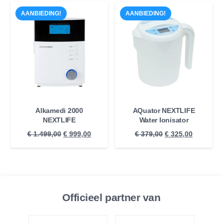
AANBIEDING!
AANBIEDING!
Alkamedi 2000
AQuator NEXTLIFE
NEXTLIFE
Water Ionisator
Oorspronkelijke
Huidige
Oorspronkelijke
Huidige
€
1.499,00
€
999,00
€
379,00
€
325,00
prijs
prijs
prijs
prijs
was:
is:
was:
is:
€ 1.499,00.
€ 999,00.
€ 379,00.
€ 325,00.
Officieel partner van