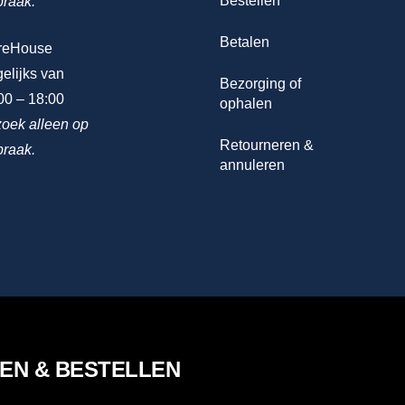
Bestellen
praak.
Betalen
reHouse
elijks van
Bezorging of
00 – 18:00
ophalen
oek alleen op
Retourneren &
praak.
annuleren
LEN & BESTELLEN