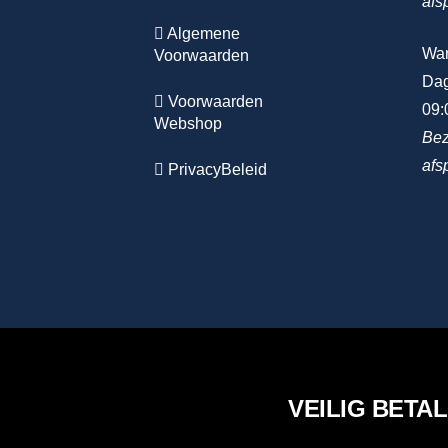
afs
Algemene
Wa
Voorwaarden
Dag
Voorwaarden
09:
Webshop
Bez
afs
PrivacyBeleid
VEILIG BETA