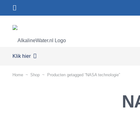
Klik hier
Home
~
Shop
~
Producten getagged “NASA technologie”
N