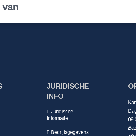
r van
S
JURIDISCHE
O
INFO
Kan
Dag
Juridische
Informatie
09:
Bez
Bedrijfsgegevens