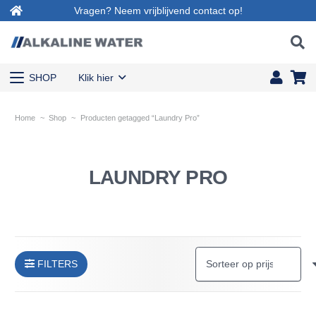
Vragen? Neem vrijblijvend contact op!
SHOP
Klik hier
Home
~
Shop
~
Producten getagged “Laundry Pro”
LAUNDRY PRO
FILTERS