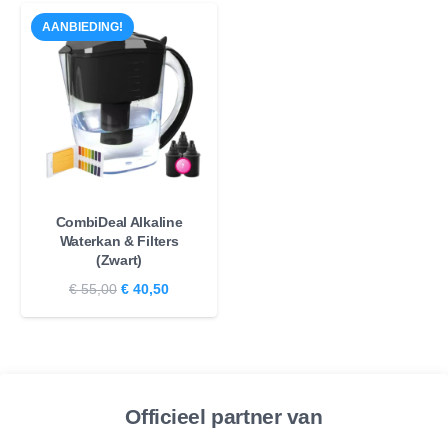
AANBIEDING!
CombiDeal Alkaline
Waterkan & Filters
(Zwart)
Oorspronkelijke
Huidige
€
55,00
€
40,50
prijs
prijs
was:
is:
€ 55,00.
€ 40,50.
Officieel partner van