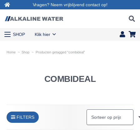
Vragen? Neem vrijblijvend contact op!
SHOP
Klik hier
Home
~
Shop
~
Producten getagged “combideal”
COMBIDEAL
FILTERS