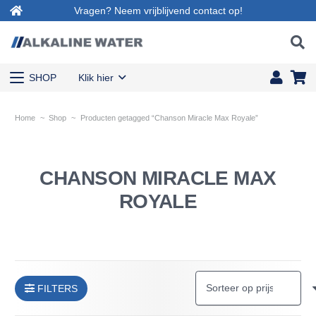
Vragen? Neem vrijblijvend contact op!
SHOP
Klik hier
Home
~
Shop
~
Producten getagged “Chanson Miracle Max Royale”
CHANSON MIRACLE MAX
ROYALE
FILTERS