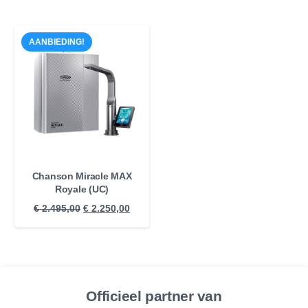
AANBIEDING!
Chanson Miracle MAX
Royale (UC)
Oorspronkelijke
Huidige
€
2.495,00
€
2.250,00
prijs
prijs
was:
is:
€ 2.495,00.
€ 2.250,00.
Officieel partner van