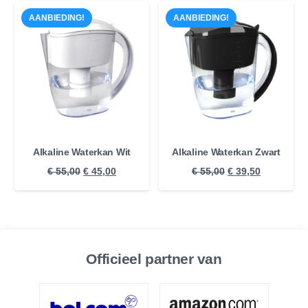
AANBIEDING!
AANBIEDING!
Alkaline Waterkan Wit
Alkaline Waterkan Zwart
Oorspronkelijke
Huidige
Oorspronkelijke
Huidige
€
55,00
€
45,00
€
55,00
€
39,50
prijs
prijs
prijs
prijs
was:
is:
was:
is:
€ 55,00.
€ 45,00.
€ 55,00.
€ 39,50.
Officieel partner van