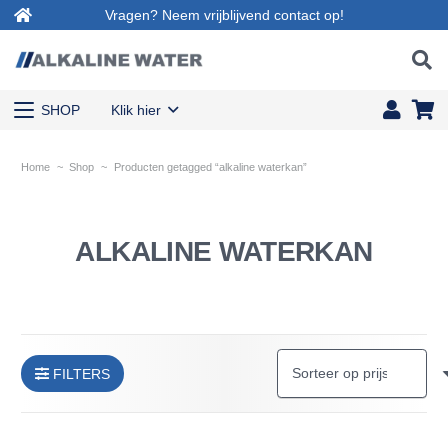
Vragen? Neem vrijblijvend contact op!
SHOP
Klik hier
Home
~
Shop
~
Producten getagged “alkaline waterkan”
ALKALINE WATERKAN
FILTERS