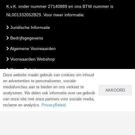
K.v.K. onder nummer 27140889 en ons BTW nummer is
NL001332052B29. Voor meer informatie:
Juridische Informatie
Bedrijfsgegevens
Algemene Voorwaarden
Voorwaarden Webshop
PrivacyBeleid
Deze website maakt gebruik van cookies om inhoud
en advertenties te personaliseren, sociale
mediafuncties aan te bieden en ons verkeer te
VEILIG BETALEN & BESTELLEN
AKKOORD
analyseren. We delen ook informatie over uw gebruik
van onze site met onze partners voor sociale media,
reclame en analytics.
PrivacyBeleid
Copyright 2025 –
AlkalineWater.nl
&
AlkalineWater.be