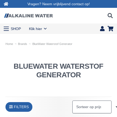
Vragen? Neem vrijblijvend contact op!
SHOP
Klik hier
Home
~
Brands
~
BlueWater Waterstof Generator
BLUEWATER WATERSTOF
GENERATOR
FILTERS