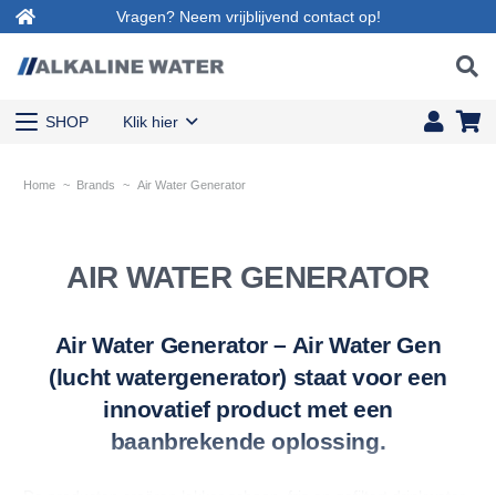
Vragen? Neem vrijblijvend contact op!
SHOP
Klik hier
Home
~
Brands
~
Air Water Generator
AIR WATER GENERATOR
Air Water Generator – Air Water Gen
(lucht watergenerator) staat voor een
innovatief product met een
baanbrekende oplossing.
De producten creëren lekker schoon, fris en gefiltert drinkwater