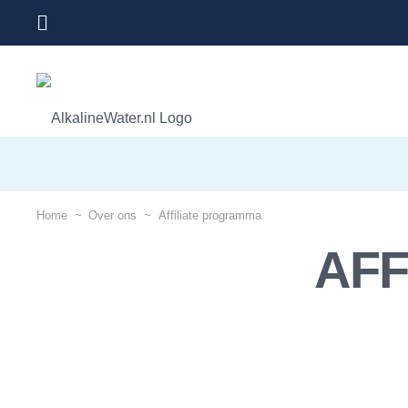
Home
~
Over ons
~
Affiliate programma
AF