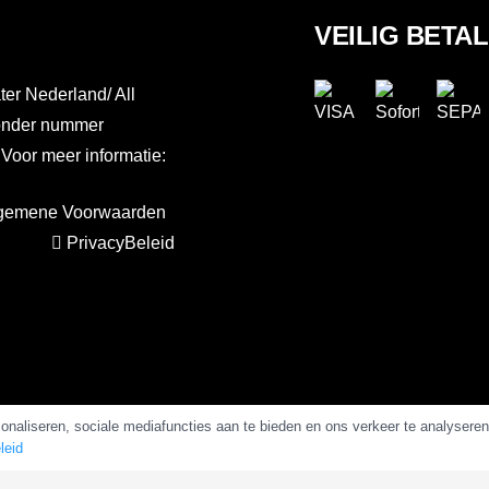
VEILIG BETA
er Nederland/ All
 onder nummer
or meer informatie:
gemene Voorwaarden
PrivacyBeleid
Copyright 2025 –
AlkalineWater.nl
&
AlkalineWater.be
naliseren, sociale mediafuncties aan te bieden en ons verkeer te analysere
leid