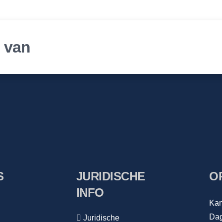
r van
S
JURIDISCHE
O
INFO
Kan
Dag
Juridische