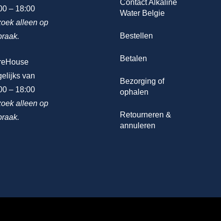
Contact Alkaline
00 – 18:00
Water Belgie
oek alleen op
Bestellen
praak.
Betalen
reHouse
elijks van
Bezorging of
00 – 18:00
ophalen
oek alleen op
Retourneren &
praak.
annuleren