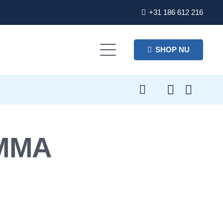
+31 186 612 216
SHOP NU
MMA