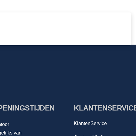
PENINGSTIJDEN
KLANTENSERVIC
KlantenService
toor
elijks van