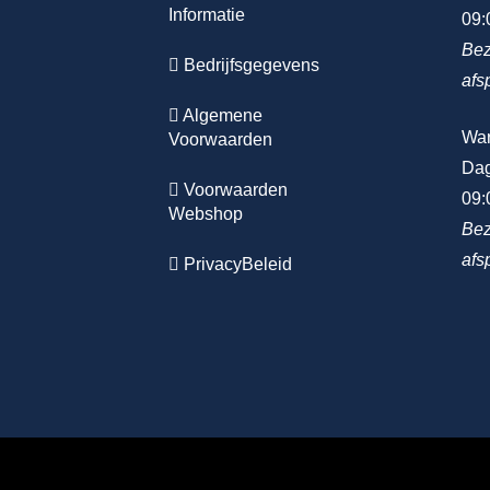
Informatie
09:
Bez
Bedrijfsgegevens
afs
Algemene
Wa
Voorwaarden
Dag
Voorwaarden
09:
Webshop
Bez
afs
PrivacyBeleid