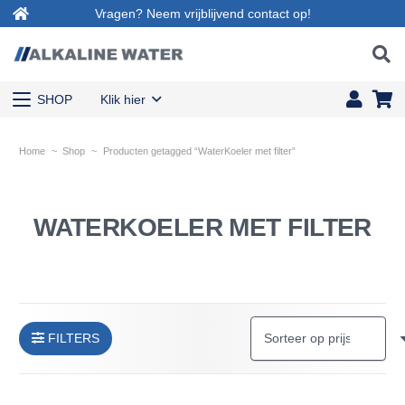
Vragen? Neem vrijblijvend contact op!
SHOP
Klik hier
Home
~
Shop
~
Producten getagged “WaterKoeler met filter”
WATERKOELER MET FILTER
FILTERS