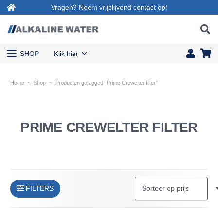
Vragen? Neem vrijblijvend contact op!
SHOP
Klik hier
Home
~
Shop
~
Producten getagged “Prime Crewelter filter”
PRIME CREWELTER FILTER
FILTERS