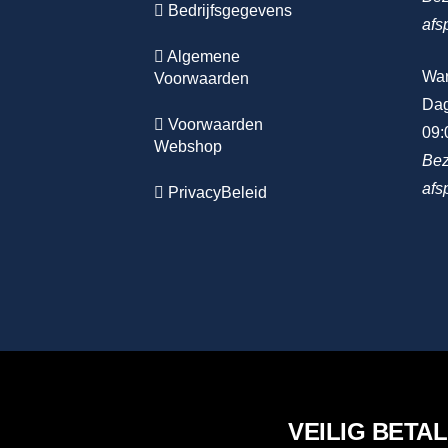
Bedrijfsgegevens
afs
Algemene
Wa
Voorwaarden
Dag
Voorwaarden
09:
Webshop
Bez
afs
PrivacyBeleid
VEILIG BETA