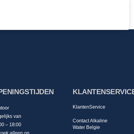
PENINGSTIJDEN
KLANTENSERVIC
KlantenService
toor
elijks van
Contact Alkaline
00 – 18:00
Water Belgie
oek alleen op