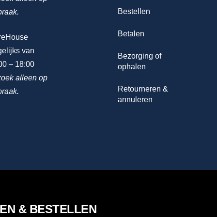
Bestellen
praak.
Betalen
reHouse
elijks van
Bezorging of
00 – 18:00
ophalen
oek alleen op
Retourneren &
praak.
annuleren
LEN & BESTELLEN