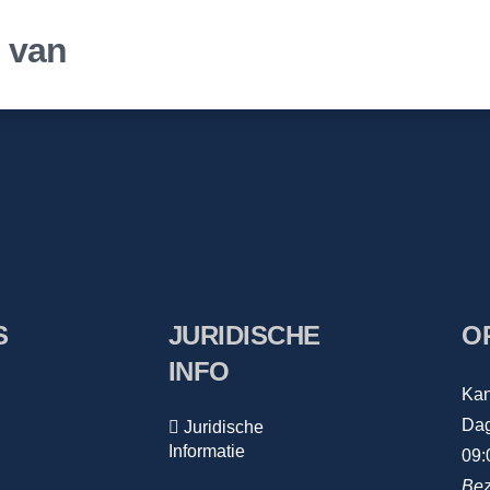
r van
S
JURIDISCHE
O
INFO
Kan
Dag
Juridische
Informatie
09:
Bez